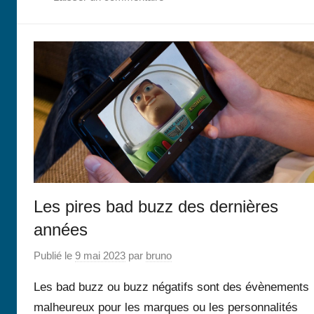
Les pires bad buzz des dernières
années
Publié le
9 mai 2023
par
bruno
Les bad buzz ou buzz négatifs sont des évènements
malheureux pour les marques ou les personnalités