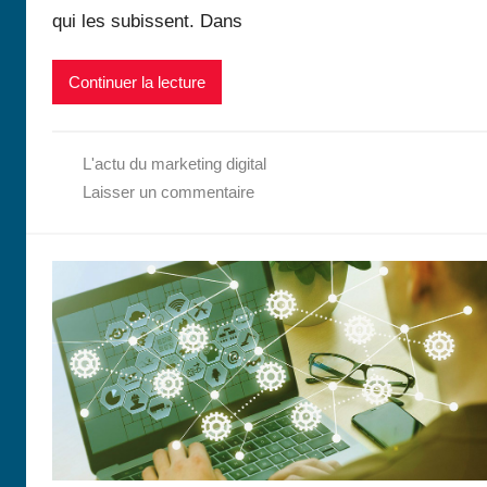
qui les subissent. Dans
Continuer la lecture
L'actu du marketing digital
Laisser un commentaire