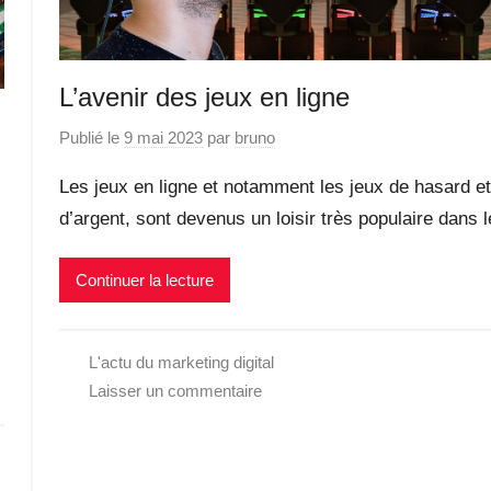
L’avenir des jeux en ligne
Publié le
9 mai 2023
par
bruno
Les jeux en ligne et notamment les jeux de hasard et
d’argent, sont devenus un loisir très populaire dans l
Continuer la lecture
L'actu du marketing digital
Laisser un commentaire