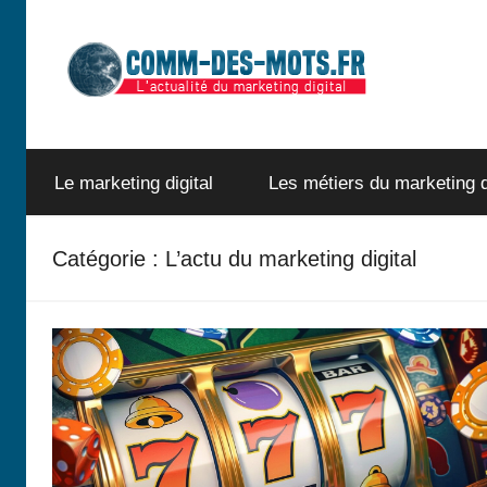
Aller
au
contenu
–
comm-
Le marketing digital
Les métiers du marketing d
des-
mots.fr
Catégorie :
L’actu du marketing digital