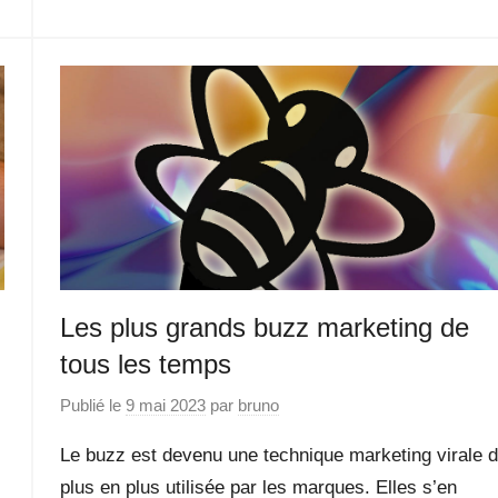
Les plus grands buzz marketing de
tous les temps
Publié le
9 mai 2023
par
bruno
Le buzz est devenu une technique marketing virale 
plus en plus utilisée par les marques. Elles s’en