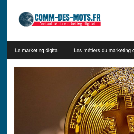
Aller
au
contenu
–
comm-
Le marketing digital
Les métiers du marketing d
des-
mots.fr