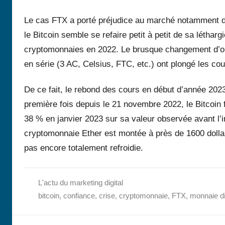
Le cas FTX a porté préjudice au marché notamment da
le Bitcoin semble se refaire petit à petit de sa léth
cryptomonnaies en 2022. Le brusque changement d’orie
en série (3 AC, Celsius, FTC, etc.) ont plongé les co
De ce fait, le rebond des cours en début d’année 2023
première fois depuis le 21 novembre 2022, le Bitcoin f
38 % en janvier 2023 sur sa valeur observée avant l
cryptomonnaie Ether est montée à près de 1600 dollars
pas encore totalement refroidie.
L'actu du marketing digital
bitcoin
,
confiance
,
crise
,
cryptomonnaie
,
FTX
,
monnaie di
Navigation