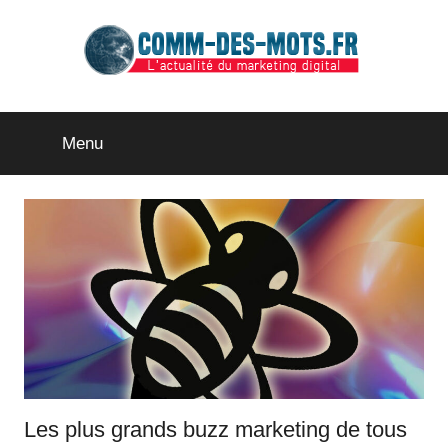
Aller
au
contenu
comm-
–
Menu
des-
mots.fr
Les plus grands buzz marketing de tous