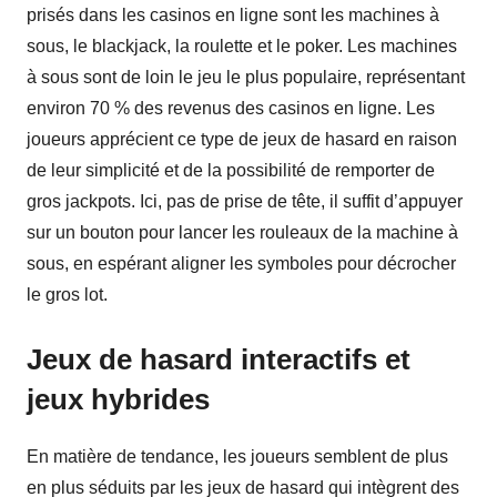
prisés dans les casinos en ligne sont les machines à
sous, le blackjack, la roulette et le poker. Les machines
à sous sont de loin le jeu le plus populaire, représentant
environ 70 % des revenus des casinos en ligne. Les
joueurs apprécient ce type de jeux de hasard en raison
de leur simplicité et de la possibilité de remporter de
gros jackpots. Ici, pas de prise de tête, il suffit d’appuyer
sur un bouton pour lancer les rouleaux de la machine à
sous, en espérant aligner les symboles pour décrocher
le gros lot.
Jeux de hasard interactifs et
jeux hybrides
En matière de tendance, les joueurs semblent de plus
en plus séduits par les jeux de hasard qui intègrent des