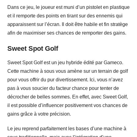
Dans ce jeu, le joueur est muni d’un pistolet en plastique
et il remporte des points en tirant sur des ennemis qui
apparaissent sur l’écran. Il doit être habile et fin stratège
afin de maximiser ses chances de remporter des gains.
Sweet Spot Golf
Sweet Spot Golf est un jeu hybride édité par Gameco.
Cette machine à sous vous amène sur un terrain de golf
pour vous offrir du pur divertissement. Ici, vous n’avez
pas à vous soucier du facteur chance pour tenter de
décrocher de belles sommes. En effet, avec Sweet Golf,
il est possible d’influencer positivement vos chances de
gains grâce à votre précision.
Le jeu reprend parfaitement les bases d’une machine à