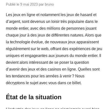
Publié le
9 mai 2023
par
bruno
Les jeux en ligne et notamment les jeux de hasard et
d’argent, sont devenus un loisir très populaire dans le
monde entier, avec des millions de personnes jouant
chaque jour à des jeux de différentes natures. Alors que
la technologie évolue, de nouveaux jeux apparaissent
régulièrement sur le web, offrant des expériences de jeu
uniques et engageantes aux joueurs du monde entier. Il
devient alors intéressant de se poser la question
d’avenir des jeux et des casinos en ligne. Quelles sont
les tendances pour les années à venir ? Nous
décryptons le sujet avec vous dans ce billet.
État de la situation