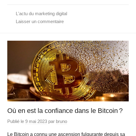
L'actu du marketing digital
Laisser un commentaire
Où en est la confiance dans le Bitcoin ?
Publié le
9 mai 2023
par
bruno
Le Bitcoin a connu une ascension fulgurante depuis sa