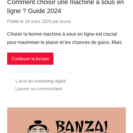
Comment choisir une machine à sous en
ligne ? Guide 2024
Publié le
18 mars 2024
par
bruno
Choisir la bonne machine à sous en ligne est crucial
pour maximiser le plaisir et les chances de gains. Mais
Continuer la lecture
L'actu du marketing digital
Laisser un commentaire