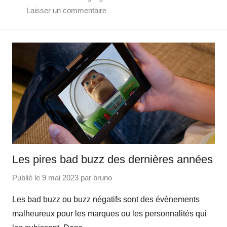
Laisser un commentaire
Les pires bad buzz des dernières années
Publié le
9 mai 2023
par
bruno
Les bad buzz ou buzz négatifs sont des évènements
malheureux pour les marques ou les personnalités qui