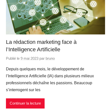
La rédaction marketing face à
l’Intelligence Artificielle
Publié le
9 mai 2023
par
bruno
Depuis quelques mois, le développement de
l’Intelligence Artificielle (IA) dans plusieurs milieux
professionnels déchaîne les passions. Beaucoup
s’interrogent sur les
Continuer la lecture