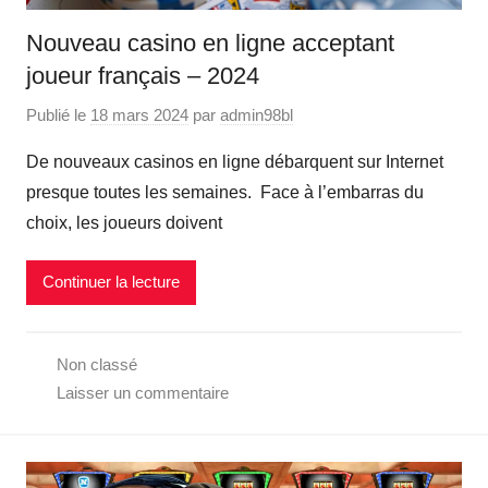
Nouveau casino en ligne acceptant
joueur français – 2024
Publié le
18 mars 2024
par
admin98bl
De nouveaux casinos en ligne débarquent sur Internet
presque toutes les semaines. Face à l’embarras du
choix, les joueurs doivent
Continuer la lecture
Non classé
Laisser un commentaire