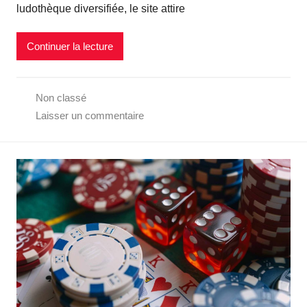
ludothèque diversifiée, le site attire
Continuer la lecture
Non classé
Laisser un commentaire